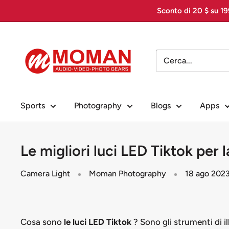
Vai
Sconto di 20 $ su 199
al
contenuto
Moman
PhotoGears
Sports
Photography
Blogs
Apps
Le migliori luci LED Tiktok per l
Camera Light
Moman Photography
18 ago 202
Cosa sono
le luci LED Tiktok
? Sono gli strumenti di i