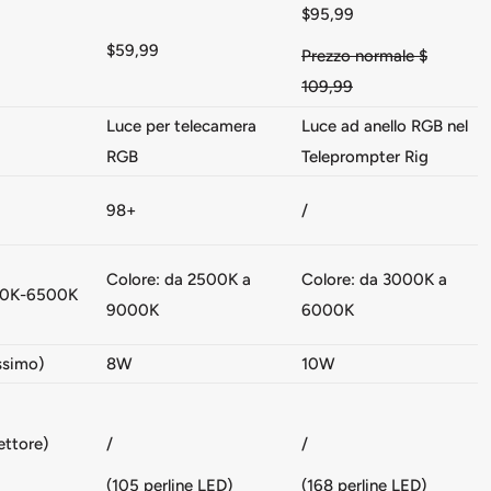
$95,99
$59,99
Prezzo normale $
109,99
Luce per telecamera
Luce ad anello RGB nel
RGB
Teleprompter Rig
98+
/
Colore: da 2500K a
Colore: da 3000K a
00K-6500K
9000K
6000K
simo)
8W
10W
/
/
ettore)
(105 perline LED)
(168 perline LED)