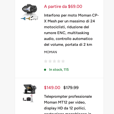
Prezzo
A partire da $69.00
scontato
Interfono per moto Moman CP-
X Mesh per un massimo di 24
motociclisti, riduzione del
rumore ENC, multitasking
audio, controllo automatico
del volume, portata di 2 km
MOMAN
In stock, 115
Prezzo
Prezzo
$149.00
$179.99
scontato
Teleprompter professionale
Moman MT12 per video,
display HD da 12 pollici,