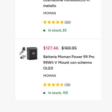
costruzione monoblocco in
metallo
MOMAN
(
20
)
In stock, 25
Prezzo
Prezzo
$127.46
$169.95
scontato
Batteria Moman Power 99 Pro
99Wh V Mount con schermo
OLED
MOMAN
(
35
)
In stock, 155