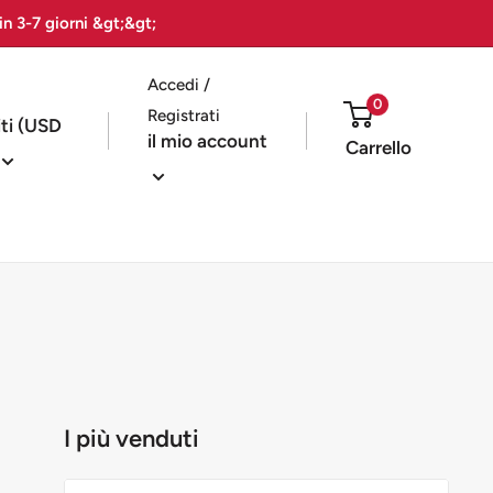
in 3-7 giorni &gt;&gt;
Accedi /
0
Registrati
iti (USD
il mio account
Carrello
I più venduti