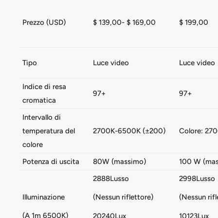
Prezzo (USD)
$ 139,00-
$ 169,00
$ 199,00
Tipo
Luce video
Luce video
Indice di resa
97+
97+
cromatica
Intervallo di
temperatura del
2700K-6500K (±200)
Colore: 27
colore
Potenza di uscita
80W (massimo)
100 W (mas
2888Lusso
2998Lusso
Illuminazione
(Nessun riflettore)
(Nessun rifl
(A 1m 6500K)
20240Lux
10123Lux