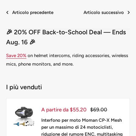
Articolo precedente
Articolo successivo
🎉 20% OFF Back-to-School Deal — Ends
Aug. 16 🎉
Save 20%
on helmet intercoms, riding accessories, wireless
mics, phone monitors, and more.
I più venduti
Prezzo
Prezzo
A partire da $55.20
$69.00
scontato
Interfono per moto Moman CP-X Mesh
per un massimo di 24 motociclisti,
riduzione del rumore ENC, multitasking