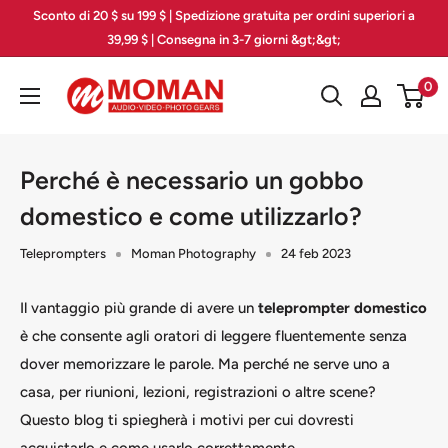
Vai
Sconto di 20 $ su 199 $ | Spedizione gratuita per ordini superiori a
al
39,99 $ | Consegna in 3-7 giorni &gt;&gt;
contenuto
Moman
0
PhotoGears
Perché è necessario un gobbo
domestico e come utilizzarlo?
Teleprompters
Moman Photography
24 feb 2023
Il vantaggio più grande di avere un
teleprompter domestico
è che consente agli oratori di leggere fluentemente senza
dover memorizzare le parole. Ma perché ne serve uno a
casa, per riunioni, lezioni, registrazioni o altre scene?
Questo blog ti spiegherà i motivi per cui dovresti