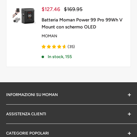
Prezzo
Prezzo
$127.46
$169.95
scontato
Batteria Moman Power 99 Pro 99Wh V
Mount con schermo OLED
MOMAN
(
35
)
In stock, 155
INFORMAZIONI SU MOMAN
Chi siamo
ASSISTENZA CLIENTI
politica sulla riservatezza
Informazioni sulla garanzia
CATEGORIE POPOLARI
Politica di reso e cambio