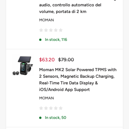
audio, controllo automatico del
volume, portata di 2 km
MOMAN
In stock, 116
Prezzo
Prezzo
$63.20
$79.00
scontato
Moman MK2 Solar Powered TPMS with
2 Sensors, Magnetic Backup Charging,
Real-Time Tire Data Display &
iOS/Android App Support
MOMAN
In stock, 50